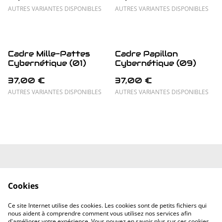
AUTRES VARIANTES DISPONIBLES
AUTRES VARIANTES DISPONIBLES
Cadre Mille-Pattes
Cadre Papillon
Cybernétique (01)
Cybernétique (09)
37,00 €
37,00 €
AUTRES VARIANTES DISPONIBLES
AUTRES VARIANTES DISPONIBLES
Mentions Légales
Conditions
Générales
Cookies
Politique de
Politique de
confidentialité
cookies
Ce site Internet utilise des cookies. Les cookies sont de petits fichiers qui
Contactez-nous
nous aident à comprendre comment vous utilisez nos services afin
d'améliorer votre expérience. Vous pouvez en savoir plus sur ces cookies