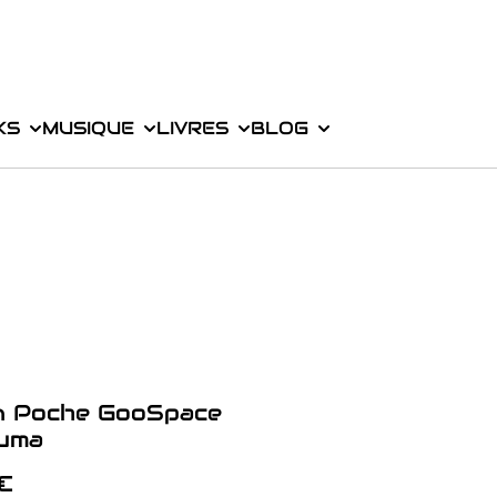
KS
MUSIQUE
LIVRES
BLOG
 Poche GooSpace
huma
 €