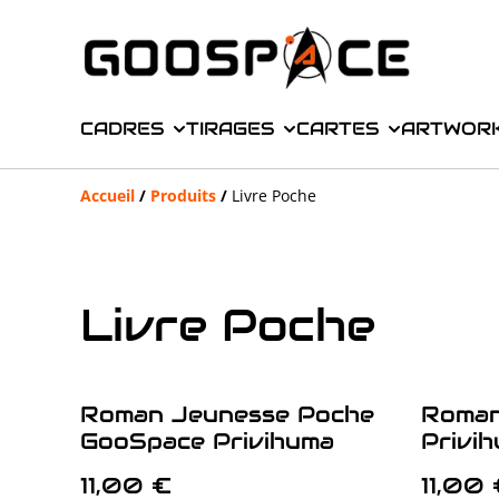
CADRES
TIRAGES
CARTES
ARTWOR
Accueil
/
Produits
/
Livre Poche
Livre Poche
Roman Jeunesse Poche
Roman
GooSpace Privihuma
Privi
11,00 €
11,00