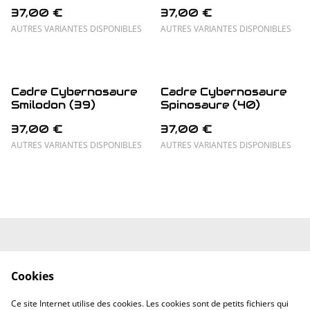
37,00 €
37,00 €
AUTRES VARIANTES DISPONIBLES
AUTRES VARIANTES DISPONIBLES
Cadre Cybernosaure
Cadre Cybernosaure
Smilodon (39)
Spinosaure (40)
37,00 €
37,00 €
AUTRES VARIANTES DISPONIBLES
AUTRES VARIANTES DISPONIBLES
Mentions Légales
Conditions
Générales
Cookies
Politique de
Politique de
confidentialité
cookies
Ce site Internet utilise des cookies. Les cookies sont de petits fichiers qui