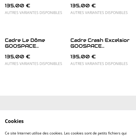
PRiViHuMa
135,00 €
135,00 €
AUTRES VARIANTES DISPONIBLES
AUTRES VARIANTES DISPONIBLES
Cadre Le Dôme
Cadre Crash Excelsior
GOOSPACE
GOOSPACE
PRiViHuMa
PRiViHuMa
135,00 €
135,00 €
AUTRES VARIANTES DISPONIBLES
AUTRES VARIANTES DISPONIBLES
Mentions Légales
Conditions
Générales
Cookies
Politique de
Politique de
confidentialité
cookies
Ce site Internet utilise des cookies. Les cookies sont de petits fichiers qui