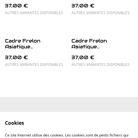
Cybernétique (01)
37,00 €
37,00 €
AUTRES VARIANTES DISPONIBLES
AUTRES VARIANTES DISPONIBLES
Cadre Frelon
Cadre Frelon
Asiatique
Asiatique
Cybernétique (05)
Cybernétique (03)
37,00 €
37,00 €
AUTRES VARIANTES DISPONIBLES
AUTRES VARIANTES DISPONIBLES
Mentions Légales
Conditions
Générales
Cookies
Politique de
Politique de
confidentialité
cookies
Ce site Internet utilise des cookies. Les cookies sont de petits fichiers qui