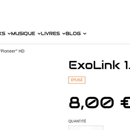
KS
MUSIQUE
LIVRES
BLOG
 "Pioneer" HD
ExoLink 1
ÉPUISÉ
8,00 
QUANTITÉ