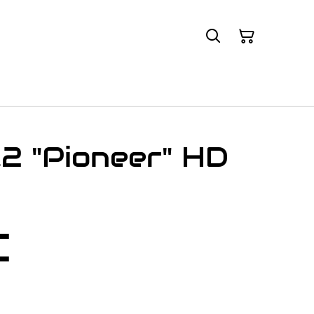
.2 "Pioneer" HD
€