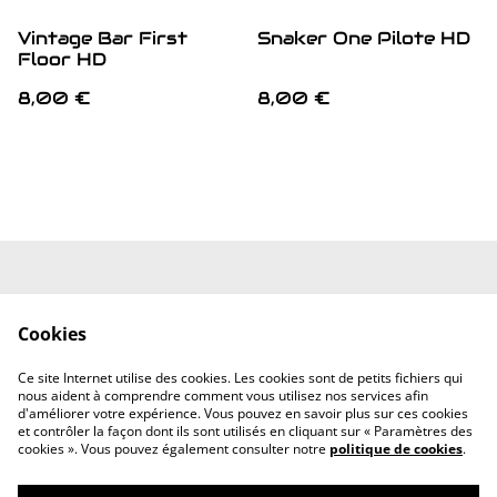
Vintage Bar First
Snaker One Pilote HD
Floor HD
8,00 €
8,00 €
Mentions Légales
Conditions
Générales
Cookies
Politique de
Politique de
confidentialité
cookies
Ce site Internet utilise des cookies. Les cookies sont de petits fichiers qui
Contactez-nous
nous aident à comprendre comment vous utilisez nos services afin
d'améliorer votre expérience. Vous pouvez en savoir plus sur ces cookies
et contrôler la façon dont ils sont utilisés en cliquant sur « Paramètres des
cookies ». Vous pouvez également consulter notre
politique de cookies
.