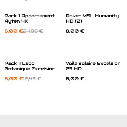
%
Pack 1 Appartement
Rover MSL Humanity
Ayten 4K
HD (2)
8,00 €
24,99 €
8,00 €
%
Pack II Labo
Voile solaire Excelsior
Botanique Excelsior
23 HD
23 4K
8,00 €
12,49 €
8,00 €