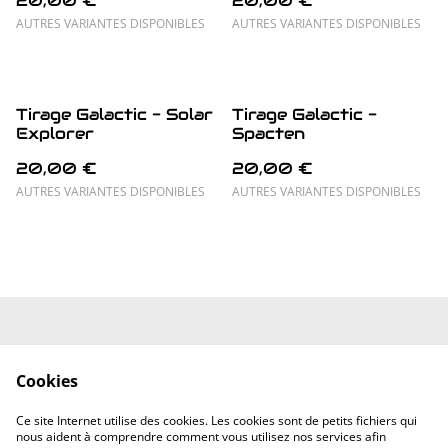
20,00 €
20,00 €
AUTRES VARIANTES DISPONIBLES
AUTRES VARIANTES DISPONIBLES
Tirage Galactic - Solar
Tirage Galactic -
Explorer
Spacten
20,00 €
20,00 €
AUTRES VARIANTES DISPONIBLES
AUTRES VARIANTES DISPONIBLES
Mentions Légales
Conditions
Générales
Cookies
Politique de
Politique de
confidentialité
cookies
Ce site Internet utilise des cookies. Les cookies sont de petits fichiers qui
Contactez-nous
nous aident à comprendre comment vous utilisez nos services afin