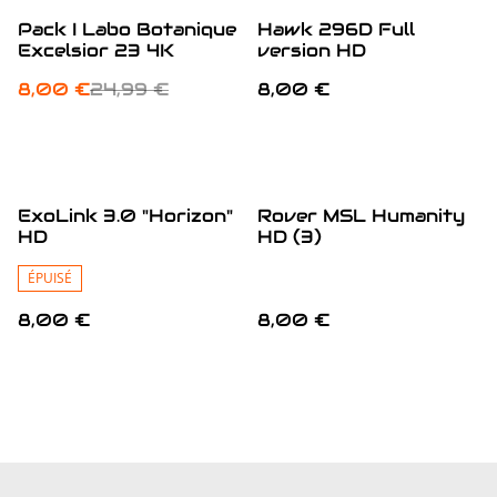
%
Pack I Labo Botanique
Hawk 296D Full
Excelsior 23 4K
version HD
8,00 €
24,99 €
8,00 €
ExoLink 3.0 "Horizon"
Rover MSL Humanity
HD
HD (3)
ÉPUISÉ
8,00 €
8,00 €